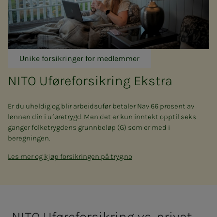
Unike forsikringer for medlemmer
NITO Uføre­­for­­sik­ring Eks­tra
Er du uheldig og blir arbeidsufør betaler Nav 66 prosent av
lønnen din i uføretrygd. Men det er kun inntekt opptil seks
ganger folketrygdens grunnbeløp (G) som er med i
beregningen.
Les mer og kjøp forsikringen på tryg.no
NITO Uføreforsikring vs. privat