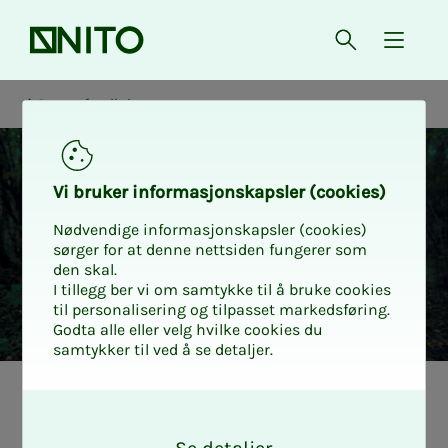
Forsiden
Åpne søk
{ isMe
Personforsikring
Vi bru­­­ker in­­­for­­­ma­­­sjons­­­kaps­­­­­ler (cookies)
Nødvendige informasjonskapsler (cookies)
sørger for at denne nettsiden fungerer som
den skal.
I tillegg ber vi om samtykke til å bruke cookies
til personalisering og tilpasset markedsføring.
Godta alle eller velg hvilke cookies du
samtykker til ved å se detaljer.
Hvor­­­­­for bør jeg
O
k