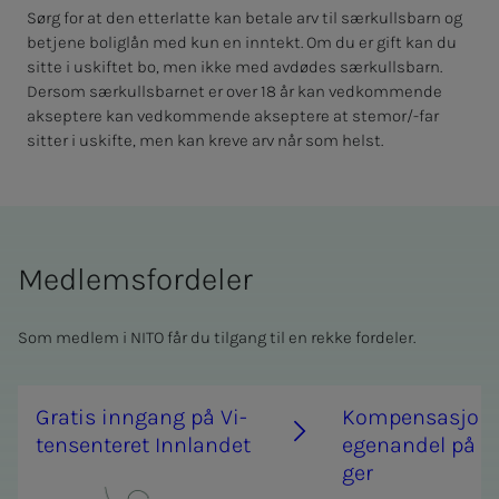
Sørg for at den etterlatte kan betale arv til særkullsbarn og
betjene boliglån med kun en inntekt. Om du er gift kan du
sitte i uskiftet bo, men ikke med avdødes særkullsbarn.
Dersom særkullsbarnet er over 18 år kan vedkommende
akseptere kan vedkommende akseptere at stemor/-far
sitter i uskifte, men kan kreve arv når som helst.
Medlemsfordeler
Som medlem i NITO får du tilgang til en rekke fordeler.
Gra­­­tis inn­­­­­gang på Vi­­­
Kom­­­pen­sa­­­sjon
ten­­­sen­­­te­ret Inn­­­lan­­­det
egen­an­­­del på dag
ger