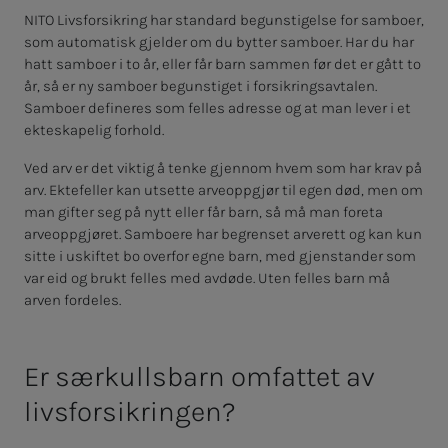
NITO Livsforsikring har standard begunstigelse for samboer,
som automatisk gjelder om du bytter samboer. Har du har
hatt samboer i to år, eller får barn sammen før det er gått to
år, så er ny samboer begunstiget i forsikringsavtalen.
Samboer defineres som felles adresse og at man lever i et
ekteskapelig forhold.
Ved arv er det viktig å tenke gjennom hvem som har krav på
arv. Ektefeller kan utsette arveoppgjør til egen død, men om
man gifter seg på nytt eller får barn, så må man foreta
arveoppgjøret. Samboere har begrenset arverett og kan kun
sitte i uskiftet bo overfor egne barn, med gjenstander som
var eid og brukt felles med avdøde. Uten felles barn må
arven fordeles.
Er særkullsbarn omfattet av
livsforsikringen?