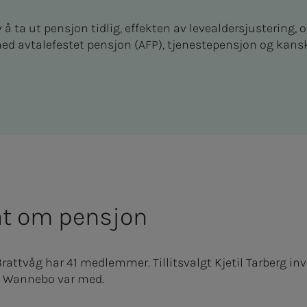
 å ta ut pensjon tidlig, effekten av levealdersjustering
 avtalefestet pensjon (AFP), tjenestepensjon og kanskj
prat om pensjon
attvåg har 41 medlemmer. Tillitsvalgt Kjetil Tarberg invi
n Wannebo var med.