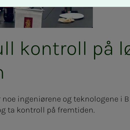
ll kon­troll på 
n
noe ingeniørene og teknologene i Br
og ta kontroll på fremtiden.