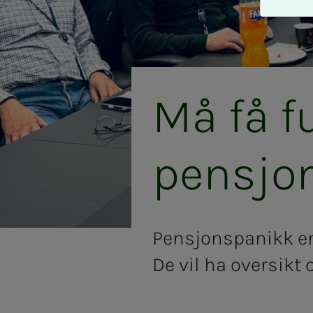
A
v
v
i
s
a
Må få fu
l
l
e
pen­­­sjo
Pensjonspanikk er 
De vil ha oversikt 