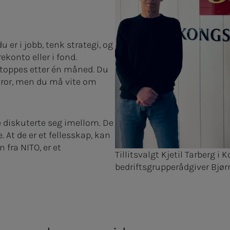
er i jobb, tenk strategi, og
ekonto eller i fond.
stoppes etter én måned. Du
tror, men du må vite om
iskuterte seg imellom. De
re. At de er et fellesskap, kan
 fra NITO, er et
Tillitsvalgt Kjetil Tarberg 
bedriftsgrupperådgiver Bjø