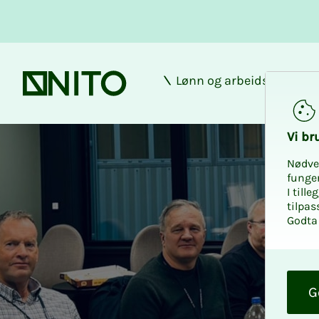
Lønn og arbeidsforhold
Forsiden
Vi bru­
Nødve
funge
I till
tilpas
Godta 
O
k
G