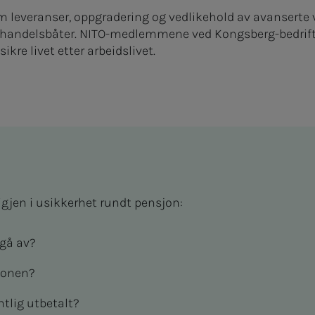
leveranser, oppgradering og vedlikehold av avanserte v
og handelsbåter. NITO-medlemmene ved Kongsberg-bedrifte
ikre livet etter arbeidslivet.
igjen i usikkerhet rundt pensjon:
 gå av?
jonen?
ntlig utbetalt?