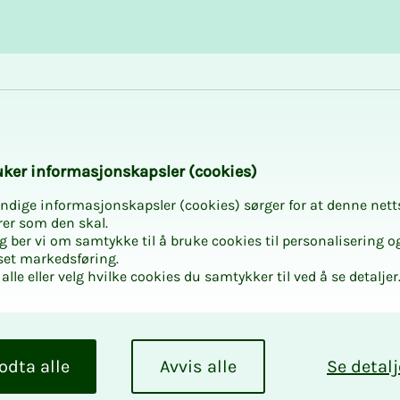
Karriere og utvikling
Kurs og aktiviteter
­­ker in­­­for­­­ma­­­sjons­­­kaps­­­­­ler (cookies)
ndige informasjonskapsler (cookies) sørger for at denne nett
rer som den skal.
egg ber vi om samtykke til å bruke cookies til personalisering o
set markedsføring.
alle eller velg hvilke cookies du samtykker til ved å se detaljer
odta alle
Avvis alle
Se detalj