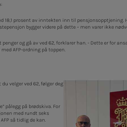
n:
d 18,1 prosent av inntekten inn til pensjonsopptjening. Ha
stepensjon bygger videre på dette – men varer ikke nødve
 penger og gå av ved 62, forklarer han. - Dette er for ansa
ft med AFP-ordning på toppen.
du velger ved 62, følger deg
ere” pålegg på brødskiva. For
nsjonen med rundt seks
 AFP så tidlig de kan.