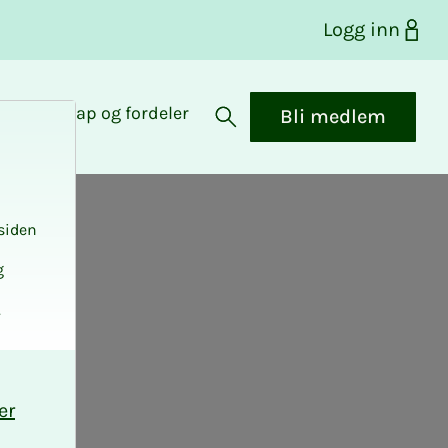
Logg inn
Medlemskap og fordeler
Bli medlem
Åpne søk
siden
g
.
er