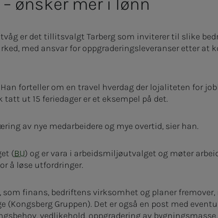
 – ønsker mer i lønn
tvåg er det tillitsvalgt Tarberg som inviterer til slike b
ked, med ansvar for oppgraderingsleveranser etter at 
1. Han forteller om en travel hverdag der lojaliteten for j
k tatt ut 15 feriedager er et eksempel på det.
læring av nye medarbeidere og mye overtid, sier han.
et (
BU
) og er vara i arbeidsmiljøutvalget og møter arbeid
for å løse utfordringer.
som finans, bedriftens virksomhet og planer fremover, n
e (Kongsberg Gruppen). Det er også en post med eventu
gsbehov, vedlikehold, oppgradering av bygningsmasse, 