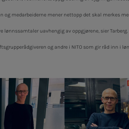
 Han og medarbeiderne mener nettopp det skal merkes me
reve lønnssamtaler uavhengig av oppgjørene, sier Tarberg.
iftsgrupperådgiveren og andre i NITO som gir råd inn i l