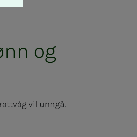
lønn og
attvåg vil unngå.