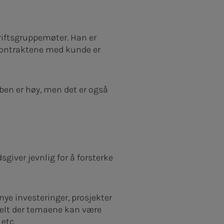
edriftsgruppemøter. Han er
kontraktene med kunde er
obben er høy, men det er også
sgiver jevnlig for å forsterke
ye investeringer, prosjekter
elt der temaene kan være
etc.