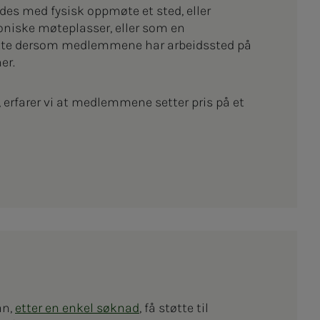
es med fysisk oppmøte et sted, eller
roniske møteplasser, eller som en
tte dersom medlemmene har arbeidssted på
er.
 erfarer vi at medlemmene setter pris på et
an,
etter en enkel søknad
, få støtte til