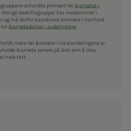
tsgruppene avholdes primært før
årsmøtet i
. Mange bedriftsgrupper har medlemmer i
er og må derfor koordinere årsmøte i henhold
 for
årsmøtedatoer i avdelingene
.
vholdt møte før årsmøte i lokalavdelingene er
avholde årsmøte senere på året enn å ikke
t hele tatt.