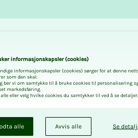
Karriere og utvikling
Kurs og aktiviteter
­­ker in­­­for­­­ma­­­sjons­­­kaps­­­­­ler (cookies)
ndige informasjonskapsler (cookies) sørger for at denne nett
rer som den skal.
egg ber vi om samtykke til å bruke cookies til personalisering o
set markedsføring.
alle eller velg hvilke cookies du samtykker til ved å se detaljer
odta alle
Avvis alle
Se detalj