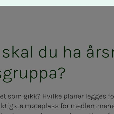
 skal du ha års
sgruppa?
ret som gikk? Hvilke planer legges fo
viktigste møteplass for medlemmene.