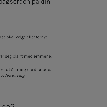
 dagsorden på din
ass skal
velge
eller fornye
rer seg blant medlemmene.
t ut å arrangere årsmøte. –
holdes et valg
.
ppa?