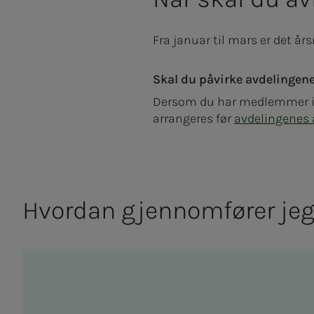
Fra januar til mars er det år
Skal du påvirke avdelingene
Dersom du har medlemmer 
arrangeres før
avdelingenes
Hvor­­­­­dan gjen­­­­­nom­­­fø­­­rer je