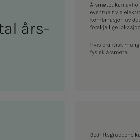
Årsmøtet kan avhold
eventuelt via elekt
kombinasjon av de
­­tal års­­­
forskjellige lokasjon
Hvis praktisk mulig,
fysisk årsmøte.
Bedriftsgruppene k