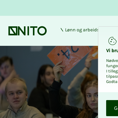
Lønn og arbeidsforhold
Forsiden
Vi bru­
Nødve
funge
I till
tilpas
Godta 
O
k
G