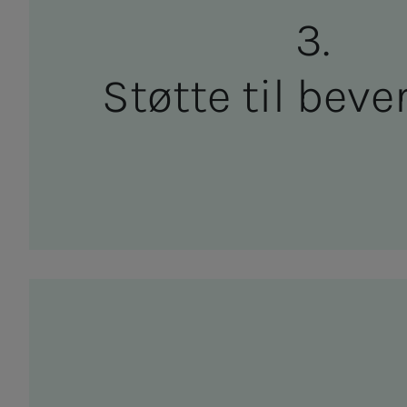
Støt­­­te til be­ver