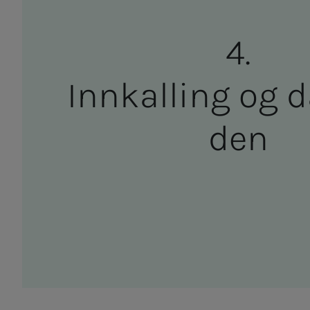
Inn­­­kal­­­ling og da
den