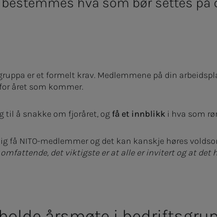
det bestemmes hva som bør settes på
sgruppa er et formelt krav. Medlemmene på din arbeidspl
t/e for året som kommer.
 til å snakke om fjoråret, og
få et innblikk
i hva som rø
dig få NITO-medlemmer og det kan kanskje høres voldsom
omfattende, det viktigste er at alle er invitert og at det 
vholde årsmøte i bedriftsgru