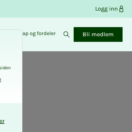
Logg inn
Medlemskap og fordeler
Bli medlem
Åpne søk
siden
g
.
er