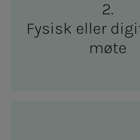
Fy­­­sisk el­­­ler di­­­gi­
møte