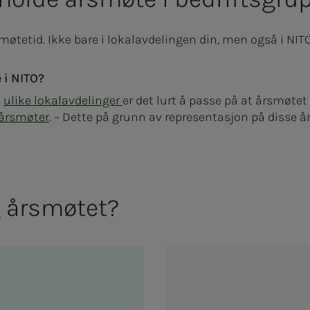
smøtetid. Ikke bare i lokalavdelingen din, men også i NIT
 i NITO?
i
ulike lokalavdelinger
er det lurt å passe på at årsmøtet
 årsmøter
. – Dette på grunn av representasjon på disse 
g års­­­mø­­­tet?