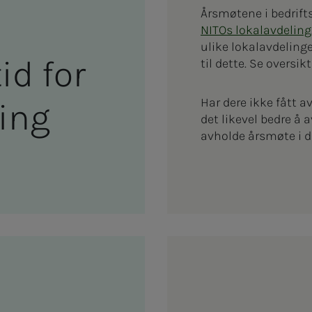
Årsmøtene i bedrif
NITOs lokalavdeling
ulike lokalavdeling
 tid for
til dette. Se oversikt
Har dere ikke fått a
­ring
det likevel bedre å 
avholde årsmøte i de