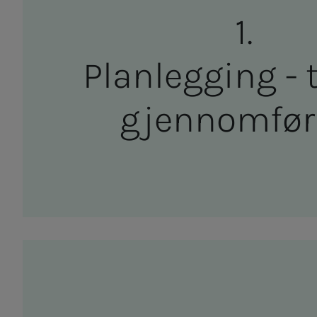
Plan­­­leg­­­ging -
gjen­­­­­nom­­­fø