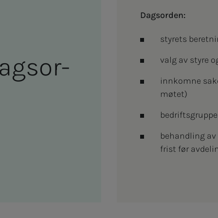
Dagsorden:
styrets beretni
gs­­­or­­­
valg av styre 
innkomne saker 
møtet)
bedriftsgrupp
behandling av 
frist før avdel