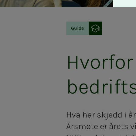
A
v
v
i
Guide
s
a
l
l
Hvorfor
e
bedrift
Hva har skjedd i å
Årsmøte er årets 