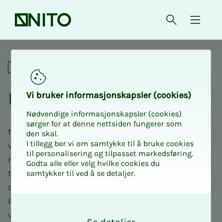
Forsiden
Åpne søk
{ isMe
Lokalavdelingene i NITO
NITO Ro­­­ga­land
Vi bru­­­ker in­­­for­­­ma­­­sjons­­­kaps­­­­­ler (cookies)
Nødvendige informasjonskapsler (cookies)
sørger for at denne nettsiden fungerer som
NITO Rogaland er en av 19 lokalavdelinger i NITO, og
den skal.
I tillegg ber vi om samtykke til å bruke cookies
vi jobber for å støtte og utvikle våre medlemmer i
til personalisering og tilpasset markedsføring.
regionen. Vår avdeling ledes av engasjerte
Godta alle eller velg hvilke cookies du
tillitsvalgte som er valgt lokalt, med god hjelp av
samtykker til ved å se detaljer.
ansatte på NITO-kontoret i Stavanger. NITO
Rogaland jobber tett med de andre avdelingene i
O
k
vest for å lage et bredt tilbud for alle