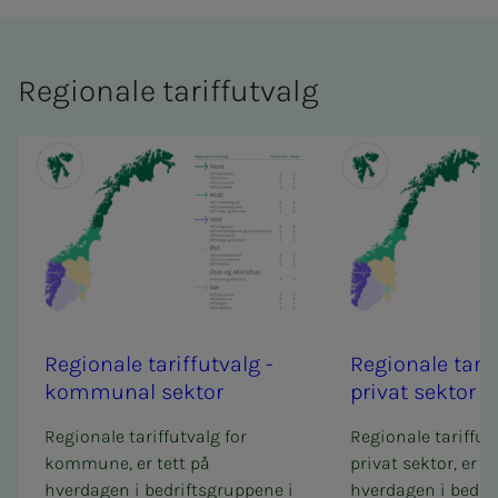
Re­­­gio­­­na­­­le ta­riff­ut­valg
Re­­­gio­­­na­­­le ta­riff­ut­valg -
Re­­­gio­­­na­­­le ta­r
kom­­­mu­­­nal sek­tor
pri­vat sek­tor
Regionale tariffutvalg for
Regionale tariffutv
kommune, er tett på
privat sektor, er te
hverdagen i bedriftsgruppene i
hverdagen i bedri