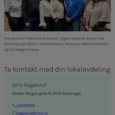
Fra venstre: Ekaterina Anderson, Sigve Eikeland, Karen Faa,
Sarah Gjerde Myhre, Steinar Nilsen, Vemund Håland Hestnes
og Siri Sægrov Eiane
Ta kon­takt med din lo­kal­av­­­de­­­ling
NITO Rogaland
Reidar Berges gate 9, 4013 Stavanger
22053500
ro­­­ga­land@nito.no