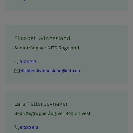
Elisabet Kvinnesland
Seniorrådgiver NITO Rogaland
91611213
elisabet.kvinnesland@nito.no
Lars-Petter Jevnaker
Bedriftsgrupperådgiver Region vest
91532913