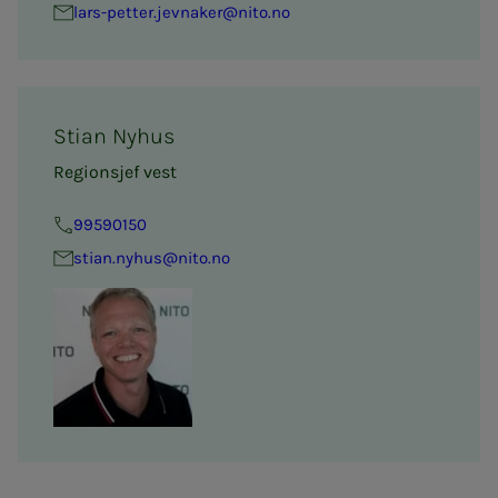
lars-petter.je­v­n­a­­ker@nito.no
Stian Nyhus
Regionsjef vest
99590150
stian.nyhus@nito.no