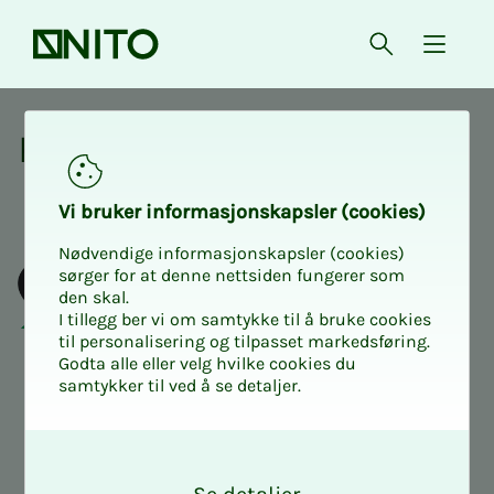
Forsiden
Åpne søk
{ isMe
Kurs og aktiviteter
Kurs og ak­­­ti­vi­­­te­­­ter
Vi bru­­­ker in­­­for­­­ma­­­sjons­­­kaps­­­­­ler (cookies)
Nødvendige informasjonskapsler (cookies)
sørger for at denne nettsiden fungerer som
den skal.
I tillegg ber vi om samtykke til å bruke cookies
til personalisering og tilpasset markedsføring.
Godta alle eller velg hvilke cookies du
samtykker til ved å se detaljer.
O
k